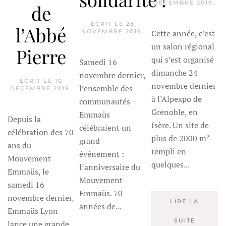
DÉCEMBRE 2019
.
de
ÉCRIT LE
28
l’Abbé
Cette année, c’est
NOVEMBRE 2019
.
un salon régional
Pierre
qui s’est organisé
Samedi 16
dimanche 24
novembre dernier,
ÉCRIT LE
10
novembre dernier
l’ensemble des
DÉCEMBRE 2019
.
à l’Alpexpo de
communautés
Grenoble, en
Emmaüs
Depuis la
Isère. Un site de
célébraient un
célébration des 70
plus de 2000 m²
grand
ans du
rempli en
événement :
Mouvement
quelques...
l’anniversaire du
Emmaüs, le
Mouvement
samedi 16
Emmaüs. 70
novembre dernier,
LIRE LA
années de...
Emmaüs Lyon
SUITE
lance une grande