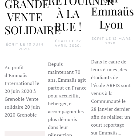
RETOURNER
GRANDE
Emmaüs
À LA
VENTE
Lyon
RUE !
SOLIDAIRE
ÉCRIT LE
12 MARS
ÉCRIT LE
22
2020
.
ÉCRIT LE
10 JUIN
AVRIL 2020
.
2020
.
Dans le cadre de
Depuis
Au profit
leurs études, des
maintenant 70
d’Emmaüs
étudiants de
ans, Emmaüs agit
International le
l’école ARFIS sont
partout en France
20 juin 2020 à
venus à la
pour accueillir,
Grenoble Vente
Communauté le
héberger, et
solidaire 20 juin
28 janvier dernier
accompagner les
2020 Grenoble
afin de réaliser un
plus démunis
court reportage
dans leur
sur Emmaüs...
réinsertion.