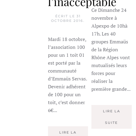
l’inacceptable
Ce Dimanche 24
ÉCRIT LE
31
novembre à
OCTOBRE 2016
.
Alpexpo de 10hà
17h. Les 40
Mardi 18 octobre,
groupes Emmaüs
l’association 100
de la Région
pour un 1 toit 01
Rhône Alpes vont
est porté par la
mutualisés leurs
communauté
forces pour
d’Emmaüs Servas.
réaliser la
Devenir adhérent
première grande...
de 100 pour un
toit, c’est donner
6€...
LIRE LA
SUITE
Chi desidera monetizzare la fortuna cerca soluzioni
LIRE LA