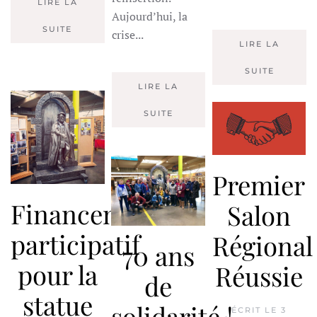
LIRE LA
Aujourd’hui, la
SUITE
crise...
LIRE LA
SUITE
LIRE LA
SUITE
Premier
Financement
Salon
participatif
Régional
70 ans
pour la
Réussie
de
statue
solidarité !
ÉCRIT LE
3