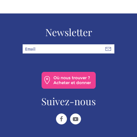
Chi desidera monetizzare la fortuna cerca soluzioni
innovative. Attraverso
dude spin
, l'intrattenimento
digitale si evolve in profitto. Gestire bene il proprio
budget è fondamentale per vincere sempre.
Newsletter
Suivez-nous