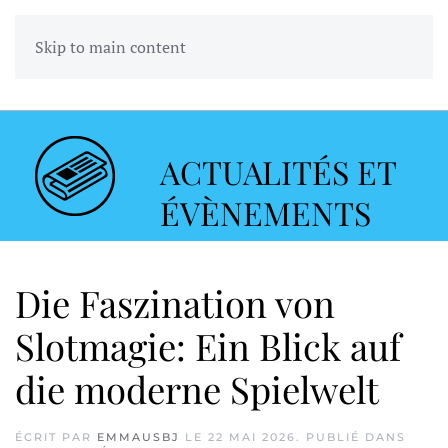
Skip to main content
ACTUALITÉS ET
ÉVÈNEMENTS
Die Faszination von
Slotmagie: Ein Blick auf
die moderne Spielwelt
ÉCRIT PAR
EMMAUSBJ
LE
22 MAI 2026
. PUBLIÉ DANS