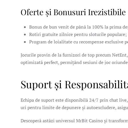
Oferte și Bonusuri Irezistibile
Bonus de bun venit de până la 100% la prima d
Rotiri gratuite zilnice pentru sloturile populare;
Program de loialitate cu recompense exclusive pen
Jocurile provin de la furnizori de top precum NetEnt
optimizată perfect, permițând sesiuni de joc oriunde 
Suport și Responsabilit
Echipa de suport este disponibilă 24/7 prin chat liv
uri pentru limite de depunere și autoexcludere, asigu
Descoperă astăzi universul MrBit Casino și transformă