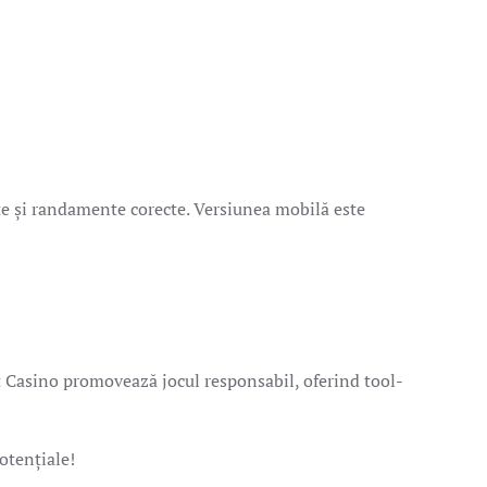
te și randamente corecte. Versiunea mobilă este
it Casino promovează jocul responsabil, oferind tool-
otențiale!