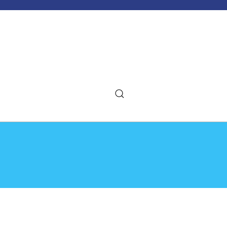
eux
 jouer dans un environnement sécurisé.