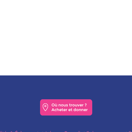
innovative. Attraverso
dude spin
, l'intrattenimento digitale si 