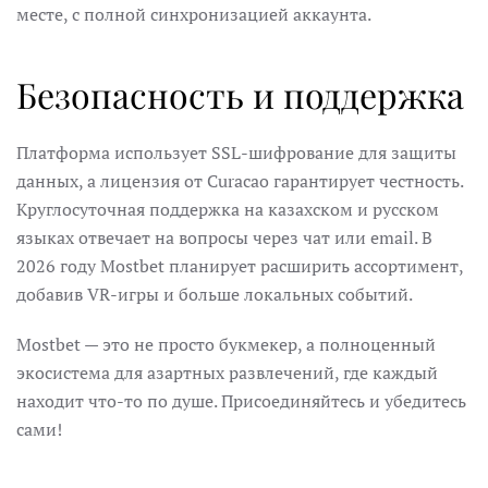
месте, с полной синхронизацией аккаунта.
Безопасность и поддержка
Платформа использует SSL-шифрование для защиты
данных, а лицензия от Curacao гарантирует честность.
Круглосуточная поддержка на казахском и русском
языках отвечает на вопросы через чат или email. В
2026 году Mostbet планирует расширить ассортимент,
добавив VR-игры и больше локальных событий.
Mostbet — это не просто букмекер, а полноценный
экосистема для азартных развлечений, где каждый
находит что-то по душе. Присоединяйтесь и убедитесь
сами!