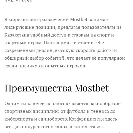
NON CLASSÉ
.
В мире онлайн-развлечений Mostbet занимает
лидирующие позиции, предлагая пользователям из
Казахстана удобный доступ к ставкам на спорт и
азартным играм. Платформа сочетает в себе
современный дизайн, высокую скорость работы и
обширный выбор событий, что делает её популярной
среди новичков и опытных игроков.
Преимущества Mostbet
Одним из ключевых плюсов является разнообразие
спортивных дисциплин: от футбола и тенниса до
киберспорта и единоборств. Коэффициенты здесь
всегда конкурентоспособны, а линия ставок