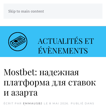
Skip to main content
ACTUALITÉS ET
ÉVÈNEMENTS
Mostbet: надежная
платформа для ставок
и азарта
ÉCRIT PAR
EMMAUSBJ
LE
8 MAI 2026
. PUBLIÉ DANS